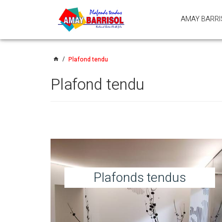
PASSER
AMAY BARRI
LE
MENU
Plafond tendu
home
Plafond tendu
Plafonds tendus