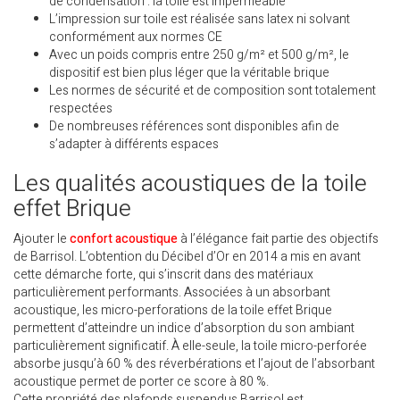
de condensation : la toile est imperméable
L’impression sur toile est réalisée sans latex ni solvant
conformément aux normes CE
Avec un poids compris entre 250 g/m² et 500 g/m², le
dispositif est bien plus léger que la véritable brique
Les normes de sécurité et de composition sont totalement
respectées
De nombreuses références sont disponibles afin de
s’adapter à différents espaces
Les qualités acoustiques de la toile
effet Brique
Ajouter le
confort acoustique
à l’élégance fait partie des objectifs
de Barrisol. L’obtention du Décibel d’Or en 2014 a mis en avant
cette démarche forte, qui s’inscrit dans des matériaux
particulièrement performants. Associées à un absorbant
acoustique, les micro-perforations de la toile effet Brique
permettent d’atteindre un indice d’absorption du son ambiant
particulièrement significatif. À elle-seule, la toile micro-perforée
absorbe jusqu’à 60 % des réverbérations et l’ajout de l’absorbant
acoustique permet de porter ce score à 80 %.
Cette propriété des plafonds suspendus Barrisol est