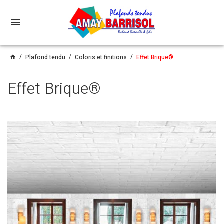
menu
Plafond tendu
Coloris et finitions
Effet Brique®
home
Effet Brique®