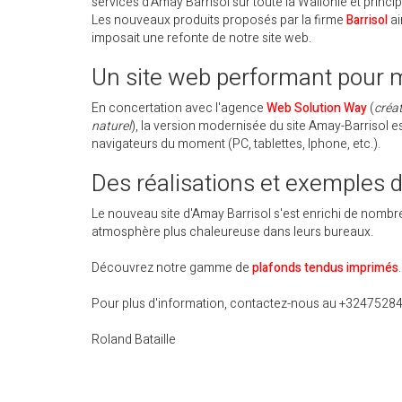
services d'Amay Barrisol sur toute la Wallonie et princ
Les nouveaux produits proposés par la firme
Barrisol
ai
imposait une refonte de notre site web.
Un site web performant pour m
En concertation avec l'agence
Web Solution Way
(
créat
naturel
), la version modernisée du site Amay-Barrisol e
navigateurs du moment (PC, tablettes, Iphone, etc.).
Des réalisations et exemples 
Le nouveau site d'Amay Barrisol s'est enrichi de nombreu
atmosphère plus chaleureuse dans leurs bureaux.
Découvrez notre gamme de
plafonds tendus imprimés
.
Pour plus d'information, contactez-nous au +3247528
Roland Bataille