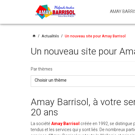
PASSER
AMAY BARRI
LE
MENU
Actualités
Un nouveau site pour Amay Barrisol
home
Un nouveau site pour Ama
Par thèmes
Choisir un thème
Amay Barrisol, à votre se
20 ans
La société
Amay Barrisol
créée en 1992, se distingue 
tendus et les services qui y sont liés. De nombreux parti